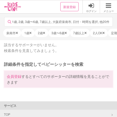
新規登録
ログイン
メニュー
1歳, 2歳, 3歳〜6歳, 7歳以上, 大阪府泉南市, 日付・時間を選択, 他20件
泉南市
1歳
2歳
3歳〜6歳
7歳以上
2人OK
定
該当するサポーターがいません。
検索条件を見直してみましょう。
詳細条件を指定してベビーシッターを検索
会員登録
するとすべてのサポーターの詳細情報を見ることがで
きます
サービス
TOP