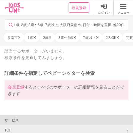
新規登録
ログイン
メニュー
1歳, 2歳, 3歳〜6歳, 7歳以上, 大阪府泉南市, 日付・時間を選択, 他20件
泉南市
1歳
2歳
3歳〜6歳
7歳以上
2人OK
定
該当するサポーターがいません。
検索条件を見直してみましょう。
詳細条件を指定してベビーシッターを検索
会員登録
するとすべてのサポーターの詳細情報を見ることがで
きます
サービス
TOP