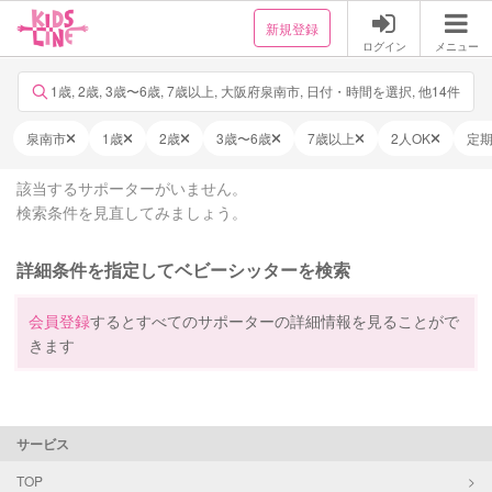
新規登録
ログイン
メニュー
1歳, 2歳, 3歳〜6歳, 7歳以上, 大阪府泉南市, 日付・時間を選択, 他14件
泉南市
1歳
2歳
3歳〜6歳
7歳以上
2人OK
定
該当するサポーターがいません。
検索条件を見直してみましょう。
詳細条件を指定してベビーシッターを検索
会員登録
するとすべてのサポーターの詳細情報を見ることがで
きます
サービス
TOP