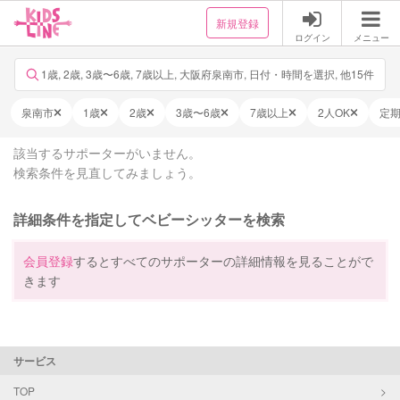
新規登録
ログイン
メニュー
1歳, 2歳, 3歳〜6歳, 7歳以上, 大阪府泉南市, 日付・時間を選択, 他15件
泉南市
1歳
2歳
3歳〜6歳
7歳以上
2人OK
定
該当するサポーターがいません。
検索条件を見直してみましょう。
詳細条件を指定してベビーシッターを検索
会員登録
するとすべてのサポーターの詳細情報を見ることがで
きます
サービス
TOP