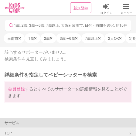
新規登録
ログイン
メニュー
1歳, 2歳, 3歳〜6歳, 7歳以上, 大阪府泉南市, 日付・時間を選択, 他15件
泉南市
1歳
2歳
3歳〜6歳
7歳以上
2人OK
定
該当するサポーターがいません。
検索条件を見直してみましょう。
詳細条件を指定してベビーシッターを検索
会員登録
するとすべてのサポーターの詳細情報を見ることがで
きます
サービス
TOP