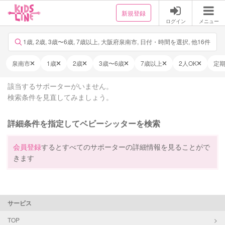
新規登録
ログイン
メニュー
1歳, 2歳, 3歳〜6歳, 7歳以上, 大阪府泉南市, 日付・時間を選択, 他16件
泉南市
1歳
2歳
3歳〜6歳
7歳以上
2人OK
定
該当するサポーターがいません。
検索条件を見直してみましょう。
詳細条件を指定してベビーシッターを検索
会員登録
するとすべてのサポーターの詳細情報を見ることがで
きます
サービス
TOP