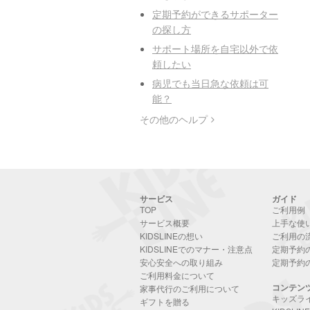
定期予約ができるサポーター
の探し方
サポート場所を自宅以外で依
頼したい
病児でも当日急な依頼は可
能？
その他のヘルプ
サービス
ガイド
TOP
ご利用例
サービス概要
上手な使
KIDSLINEの想い
ご利用の
KIDSLINEでのマナー・注意点
定期予約
安心安全への取り組み
定期予約
ご利用料金について
コンテン
家事代行のご利用について
キッズラ
ギフトを贈る