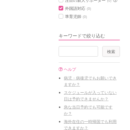
注目の新人サポーター
(0)
外国語対応
(0)
準育児師
(0)
キーワードで絞り込む
ヘルプ
病児・病後児でもお願いでき
ますか？
スケジュールが入っていない
日は予約できませんか？
急な当日予約でも可能です
か？
海外在住の一時帰国でも利用
できますか？