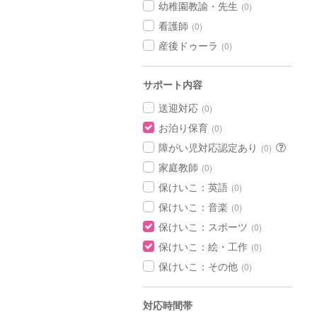
幼稚園教諭・先生
(0)
看護師
(0)
産後ドゥーラ
(0)
サポート内容
送迎対応
(0)
お泊り保育
(0)
障がい児対応認定あり
(0)
家庭教師
(0)
保けいこ：英語
(0)
保けいこ：音楽
(0)
保けいこ：スポーツ
(0)
保けいこ：絵・工作
(0)
保けいこ：その他
(0)
対応時間帯