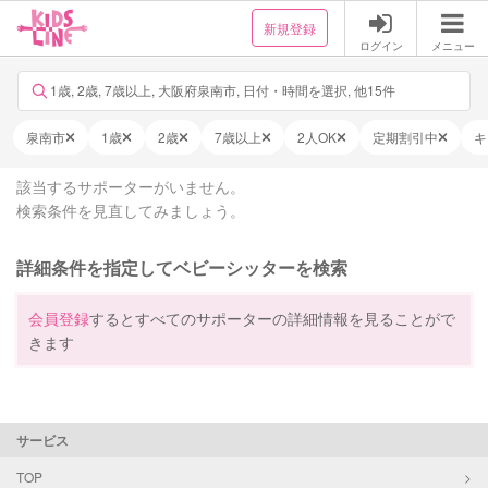
新規登録
ログイン
メニュー
1歳, 2歳, 7歳以上, 大阪府泉南市, 日付・時間を選択, 他15件
泉南市
1歳
2歳
7歳以上
2人OK
定期割引中
キ
該当するサポーターがいません。
検索条件を見直してみましょう。
詳細条件を指定してベビーシッターを検索
会員登録
するとすべてのサポーターの詳細情報を見ることがで
きます
サービス
TOP