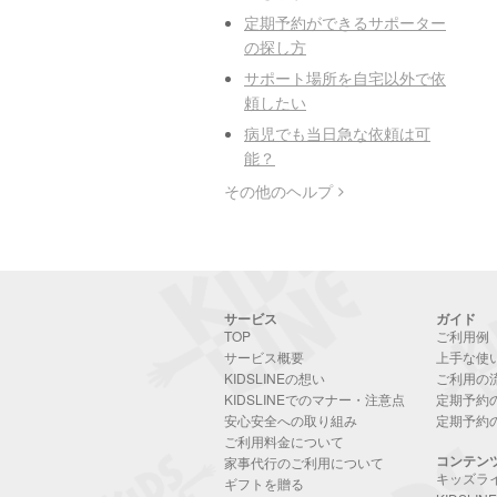
定期予約ができるサポーター
の探し方
サポート場所を自宅以外で依
頼したい
病児でも当日急な依頼は可
能？
その他のヘルプ
サービス
ガイド
TOP
ご利用例
サービス概要
上手な使
KIDSLINEの想い
ご利用の
KIDSLINEでのマナー・注意点
定期予約
安心安全への取り組み
定期予約
ご利用料金について
コンテン
家事代行のご利用について
キッズラ
ギフトを贈る