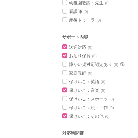
幼稚園教諭・先生
(0)
看護師
(0)
産後ドゥーラ
(0)
サポート内容
送迎対応
(0)
お泊り保育
(0)
障がい児対応認定あり
(0)
家庭教師
(0)
保けいこ：英語
(0)
保けいこ：音楽
(0)
保けいこ：スポーツ
(0)
保けいこ：絵・工作
(0)
保けいこ：その他
(0)
対応時間帯