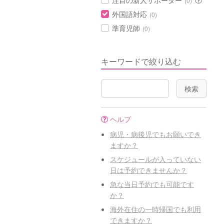
注目の新人サポーター
(0)
外国語対応
(0)
準育児師
(0)
キーワードで絞り込む
ヘルプ
病児・病後児でもお願いでき
ますか？
スケジュールが入っていない
日は予約できませんか？
急な当日予約でも可能です
か？
海外在住の一時帰国でも利用
できますか？