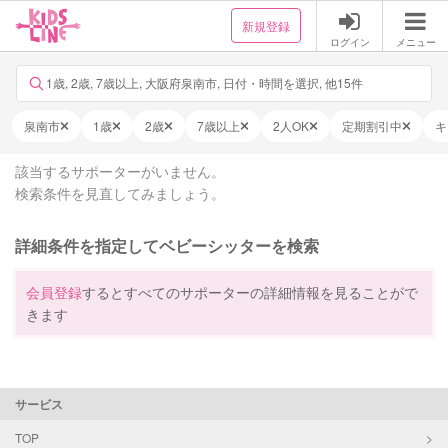
新規登録
ログイン
メニュー
1歳, 2歳, 7歳以上, 大阪府泉南市, 日付・時間を選択, 他15件
泉南市
1歳
2歳
7歳以上
2人OK
定期割引中
キ
該当するサポーターがいません。
検索条件を見直してみましょう。
詳細条件を指定してベビーシッターを検索
会員登録
するとすべてのサポーターの詳細情報を見ることがで
きます
サービス
TOP