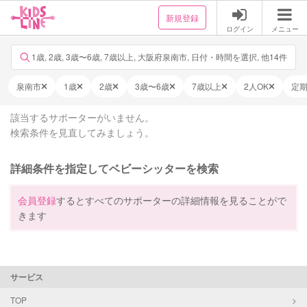
新規登録
ログイン
メニュー
1歳, 2歳, 3歳〜6歳, 7歳以上, 大阪府泉南市, 日付・時間を選択, 他14件
泉南市
1歳
2歳
3歳〜6歳
7歳以上
2人OK
定
該当するサポーターがいません。
検索条件を見直してみましょう。
詳細条件を指定してベビーシッターを検索
会員登録
するとすべてのサポーターの詳細情報を見ることがで
きます
サービス
TOP