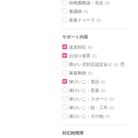
幼稚園教諭・先生
(0)
看護師
(0)
産後ドゥーラ
(0)
サポート内容
送迎対応
(0)
お泊り保育
(0)
障がい児対応認定あり
(0)
家庭教師
(0)
保けいこ：英語
(0)
保けいこ：音楽
(0)
保けいこ：スポーツ
(0)
保けいこ：絵・工作
(0)
保けいこ：その他
(0)
対応時間帯