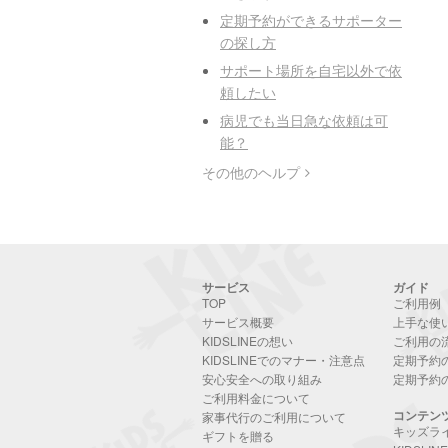
定期予約ができるサポーター
の探し方
サポート場所を自宅以外で依
頼したい
病児でも当日急な依頼は可
能？
その他のヘルプ
サービス
ガイド
TOP
ご利用例
サービス概要
上手な使
KIDSLINEの想い
ご利用の
KIDSLINEでのマナー・注意点
定期予約
安心安全への取り組み
定期予約
ご利用料金について
コンテン
家事代行のご利用について
キッズラ
ギフトを贈る