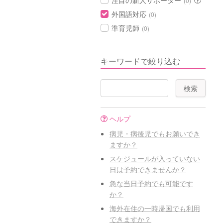
注目の新人サポーター
(0)
外国語対応
(0)
準育児師
(0)
キーワードで絞り込む
ヘルプ
病児・病後児でもお願いでき
ますか？
スケジュールが入っていない
日は予約できませんか？
急な当日予約でも可能です
か？
海外在住の一時帰国でも利用
できますか？