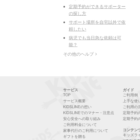
定期予約ができるサポーター
の探し方
サポート場所を自宅以外で依
頼したい
病児でも当日急な依頼は可
能？
その他のヘルプ
サービス
ガイド
TOP
ご利用例
サービス概要
上手な使
KIDSLINEの想い
ご利用の
KIDSLINEでのマナー・注意点
定期予約
安心安全への取り組み
定期予約
ご利用料金について
コンテン
家事代行のご利用について
キッズラ
ギフトを贈る