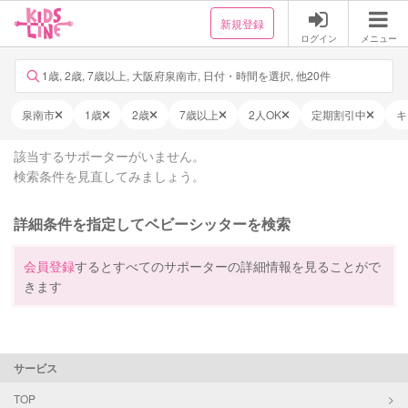
新規登録
ログイン
メニュー
1歳, 2歳, 7歳以上, 大阪府泉南市, 日付・時間を選択, 他20件
泉南市
1歳
2歳
7歳以上
2人OK
定期割引中
キ
該当するサポーターがいません。
検索条件を見直してみましょう。
詳細条件を指定してベビーシッターを検索
会員登録
するとすべてのサポーターの詳細情報を見ることがで
きます
サービス
TOP