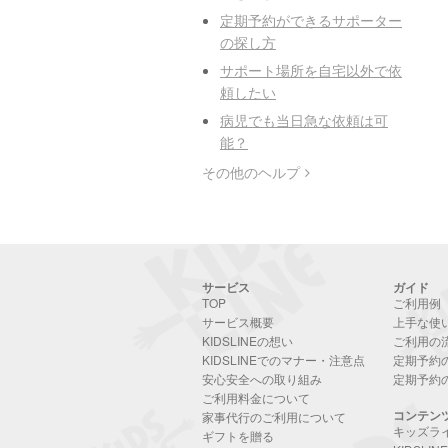
定期予約ができるサポーター
の探し方
サポート場所を自宅以外で依
頼したい
病児でも当日急な依頼は可
能？
その他のヘルプ
サービス
ガイド
TOP
ご利用例
サービス概要
上手な使
KIDSLINEの想い
ご利用の
KIDSLINEでのマナー・注意点
定期予約
安心安全への取り組み
定期予約
ご利用料金について
コンテン
家事代行のご利用について
キッズラ
ギフトを贈る