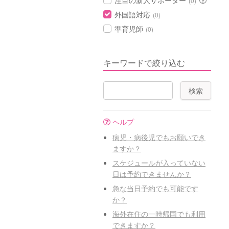
注目の新人サポーター
(0)
外国語対応
(0)
準育児師
(0)
キーワードで絞り込む
ヘルプ
病児・病後児でもお願いでき
ますか？
スケジュールが入っていない
日は予約できませんか？
急な当日予約でも可能です
か？
海外在住の一時帰国でも利用
できますか？