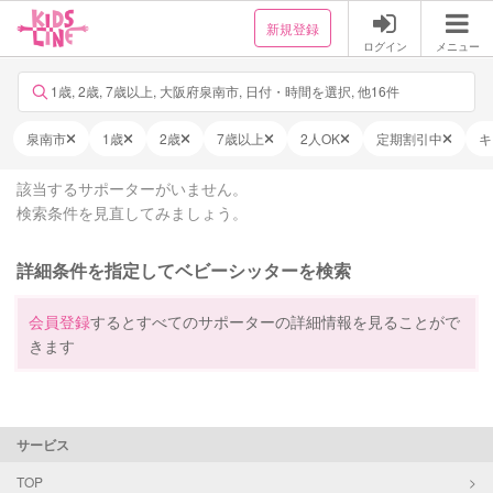
新規登録
ログイン
メニュー
1歳, 2歳, 7歳以上, 大阪府泉南市, 日付・時間を選択, 他16件
泉南市
1歳
2歳
7歳以上
2人OK
定期割引中
キ
該当するサポーターがいません。
検索条件を見直してみましょう。
詳細条件を指定してベビーシッターを検索
会員登録
するとすべてのサポーターの詳細情報を見ることがで
きます
サービス
TOP