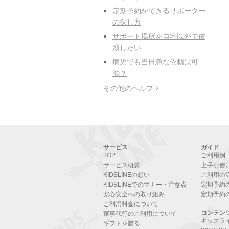
定期予約ができるサポーター
の探し方
サポート場所を自宅以外で依
頼したい
病児でも当日急な依頼は可
能？
その他のヘルプ
サービス
ガイド
TOP
ご利用例
サービス概要
上手な使
KIDSLINEの想い
ご利用の
KIDSLINEでのマナー・注意点
定期予約
安心安全への取り組み
定期予約
ご利用料金について
コンテン
家事代行のご利用について
キッズラ
ギフトを贈る