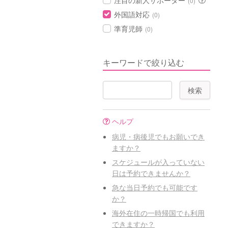
注目の新人サポーター
(0)
外国語対応
(0)
準育児師
(0)
キーワードで絞り込む
ヘルプ
病児・病後児でもお願いでき
ますか？
スケジュールが入っていない
日は予約できませんか？
急な当日予約でも可能です
か？
海外在住の一時帰国でも利用
できますか？