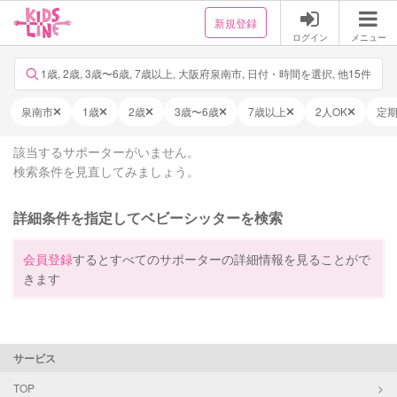
新規登録
ログイン
メニュー
1歳, 2歳, 3歳〜6歳, 7歳以上, 大阪府泉南市, 日付・時間を選択, 他15件
泉南市
1歳
2歳
3歳〜6歳
7歳以上
2人OK
定
該当するサポーターがいません。
検索条件を見直してみましょう。
詳細条件を指定してベビーシッターを検索
会員登録
するとすべてのサポーターの詳細情報を見ることがで
きます
サービス
TOP