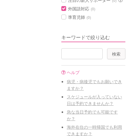
注目の新人サポーター
(0)
外国語対応
(0)
準育児師
(0)
キーワードで絞り込む
ヘルプ
病児・病後児でもお願いでき
ますか？
スケジュールが入っていない
日は予約できませんか？
急な当日予約でも可能です
か？
海外在住の一時帰国でも利用
できますか？