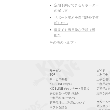
定期予約ができるサポーター
の探し方
サポート場所を自宅以外で依
頼したい
病児でも当日急な依頼は可
能？
その他のヘルプ
サービス
ガイド
TOP
ご利用例
サービス概要
上手な使
KIDSLINEの想い
ご利用の
KIDSLINEでのマナー・注意点
定期予約
安心安全への取り組み
定期予約
ご利用料金について
コンテン
家事代行のご利用について
キッズラ
ギフトを贈る