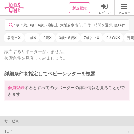
新規登録
ログイン
メニュー
1歳, 2歳, 3歳〜6歳, 7歳以上, 大阪府泉南市, 日付・時間を選択, 他14件
泉南市
1歳
2歳
3歳〜6歳
7歳以上
2人OK
定
該当するサポーターがいません。
検索条件を見直してみましょう。
詳細条件を指定してベビーシッターを検索
会員登録
するとすべてのサポーターの詳細情報を見ることがで
きます
サービス
TOP