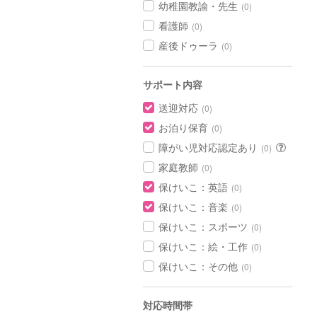
幼稚園教諭・先生
(0)
看護師
(0)
産後ドゥーラ
(0)
サポート内容
送迎対応
(0)
お泊り保育
(0)
障がい児対応認定あり
(0)
家庭教師
(0)
保けいこ：英語
(0)
保けいこ：音楽
(0)
保けいこ：スポーツ
(0)
保けいこ：絵・工作
(0)
保けいこ：その他
(0)
対応時間帯