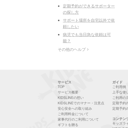
定期予約ができるサポーター
の探し方
サポート場所を自宅以外で依
頼したい
病児でも当日急な依頼は可
能？
その他のヘルプ
サービス
ガイド
TOP
ご利用例
サービス概要
上手な使
KIDSLINEの想い
ご利用の
KIDSLINEでのマナー・注意点
定期予約
安心安全への取り組み
定期予約
ご利用料金について
コンテン
家事代行のご利用について
キッズラ
ギフトを贈る