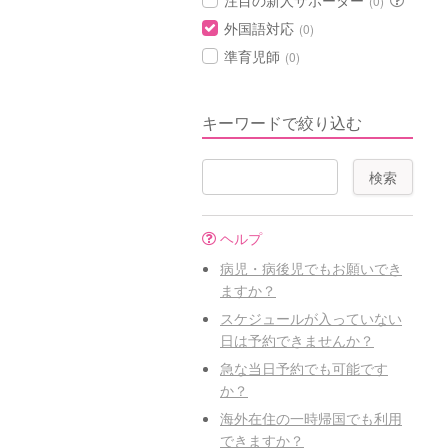
注目の新人サポーター
(0)
外国語対応
(0)
準育児師
(0)
キーワードで絞り込む
ヘルプ
病児・病後児でもお願いでき
ますか？
スケジュールが入っていない
日は予約できませんか？
急な当日予約でも可能です
か？
海外在住の一時帰国でも利用
できますか？