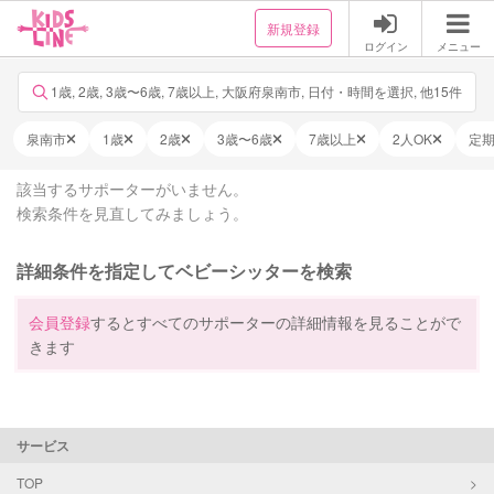
新規登録
ログイン
メニュー
1歳, 2歳, 3歳〜6歳, 7歳以上, 大阪府泉南市, 日付・時間を選択, 他15件
泉南市
1歳
2歳
3歳〜6歳
7歳以上
2人OK
定
該当するサポーターがいません。
検索条件を見直してみましょう。
詳細条件を指定してベビーシッターを検索
会員登録
するとすべてのサポーターの詳細情報を見ることがで
きます
サービス
TOP