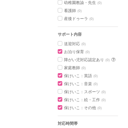
幼稚園教諭・先生
(0)
看護師
(0)
産後ドゥーラ
(0)
サポート内容
送迎対応
(0)
お泊り保育
(0)
障がい児対応認定あり
(0)
家庭教師
(0)
保けいこ：英語
(0)
保けいこ：音楽
(0)
保けいこ：スポーツ
(0)
保けいこ：絵・工作
(0)
保けいこ：その他
(0)
対応時間帯