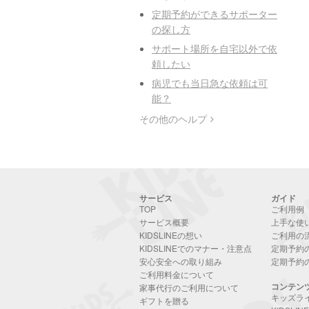
定期予約ができるサポーター
の探し方
サポート場所を自宅以外で依
頼したい
病児でも当日急な依頼は可
能？
その他のヘルプ
サービス
ガイド
TOP
ご利用例
サービス概要
上手な使
KIDSLINEの想い
ご利用の
KIDSLINEでのマナー・注意点
定期予約
安心安全への取り組み
定期予約
ご利用料金について
コンテン
家事代行のご利用について
キッズラ
ギフトを贈る