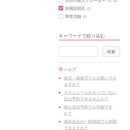
注目の新人サポーター
(0)
外国語対応
(0)
準育児師
(0)
キーワードで絞り込む
ヘルプ
病児・病後児でもお願いでき
ますか？
スケジュールが入っていない
日は予約できませんか？
急な当日予約でも可能です
か？
海外在住の一時帰国でも利用
できますか？