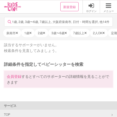
新規登録
ログイン
メニュー
1歳, 2歳, 3歳〜6歳, 7歳以上, 大阪府泉南市, 日付・時間を選択, 他14件
泉南市
1歳
2歳
3歳〜6歳
7歳以上
2人OK
定
該当するサポーターがいません。
検索条件を見直してみましょう。
詳細条件を指定してベビーシッターを検索
会員登録
するとすべてのサポーターの詳細情報を見ることがで
きます
サービス
TOP