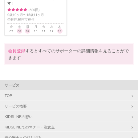
す！
(520回)
0歳10ヶ月〜15歳11ヶ月
奈良県桜井市在住
金
土
日
月
火
水
木
07
08
09
10
11
12
13
会員登録
するとすべてのサポーターの詳細情報を見ることがで
きます
サービス
TOP
サービス概要
KIDSLINEの想い
KIDSLINEでのマナー・注意点
安心安全への取り組み