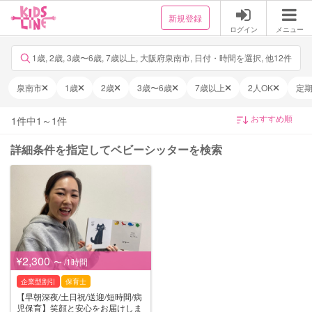
新規登録
ログイン
メニュー
1歳, 2歳, 3歳〜6歳, 7歳以上, 大阪府泉南市, 日付・時間を選択, 他12件
泉南市
1歳
2歳
3歳〜6歳
7歳以上
2人OK
定
1
件中
1
～
1
件
詳細条件を指定してベビーシッターを検索
¥2,300
〜 /1時間
企業型割引
保育士
【早朝深夜/土日祝/送迎/短時間/病
児保育】笑顔と安心をお届けしま