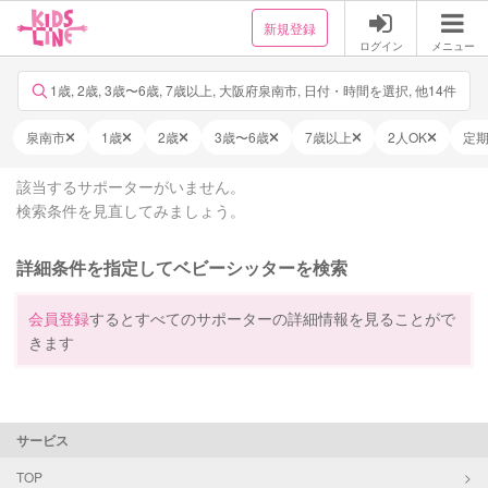
新規登録
ログイン
メニュー
1歳, 2歳, 3歳〜6歳, 7歳以上, 大阪府泉南市, 日付・時間を選択, 他14件
泉南市
1歳
2歳
3歳〜6歳
7歳以上
2人OK
定
該当するサポーターがいません。
検索条件を見直してみましょう。
詳細条件を指定してベビーシッターを検索
会員登録
するとすべてのサポーターの詳細情報を見ることがで
きます
サービス
TOP