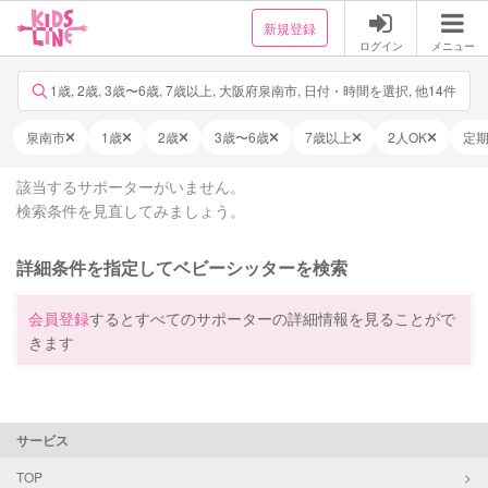
新規登録
ログイン
メニュー
1歳, 2歳, 3歳〜6歳, 7歳以上, 大阪府泉南市, 日付・時間を選択, 他14件
泉南市
1歳
2歳
3歳〜6歳
7歳以上
2人OK
定
該当するサポーターがいません。
検索条件を見直してみましょう。
詳細条件を指定してベビーシッターを検索
会員登録
するとすべてのサポーターの詳細情報を見ることがで
きます
サービス
TOP