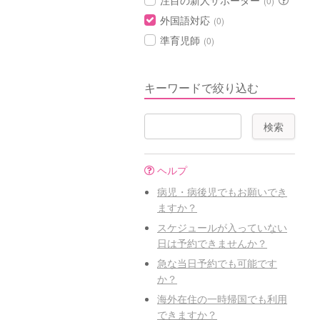
注目の新人サポーター
(0)
外国語対応
(0)
準育児師
(0)
キーワードで絞り込む
ヘルプ
病児・病後児でもお願いでき
ますか？
スケジュールが入っていない
日は予約できませんか？
急な当日予約でも可能です
か？
海外在住の一時帰国でも利用
できますか？