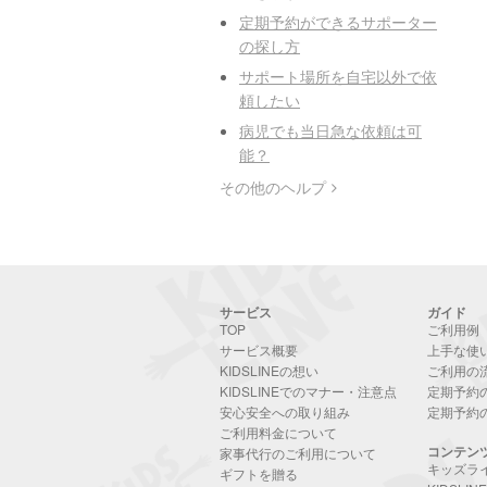
定期予約ができるサポーター
の探し方
サポート場所を自宅以外で依
頼したい
病児でも当日急な依頼は可
能？
その他のヘルプ
サービス
ガイド
TOP
ご利用例
サービス概要
上手な使
KIDSLINEの想い
ご利用の
KIDSLINEでのマナー・注意点
定期予約
安心安全への取り組み
定期予約
ご利用料金について
コンテン
家事代行のご利用について
キッズラ
ギフトを贈る