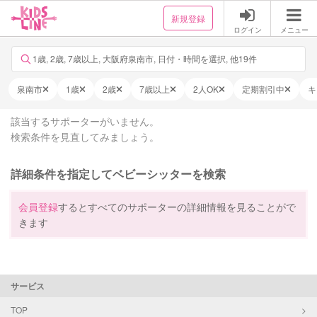
新規登録
ログイン
メニュー
1歳, 2歳, 7歳以上, 大阪府泉南市, 日付・時間を選択, 他19件
泉南市
1歳
2歳
7歳以上
2人OK
定期割引中
キ
該当するサポーターがいません。
検索条件を見直してみましょう。
詳細条件を指定してベビーシッターを検索
会員登録
するとすべてのサポーターの詳細情報を見ることがで
きます
サービス
TOP