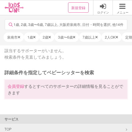
新規登録
ログイン
メニュー
1歳, 2歳, 3歳〜6歳, 7歳以上, 大阪府泉南市, 日付・時間を選択, 他14件
泉南市
1歳
2歳
3歳〜6歳
7歳以上
2人OK
定
該当するサポーターがいません。
検索条件を見直してみましょう。
詳細条件を指定してベビーシッターを検索
会員登録
するとすべてのサポーターの詳細情報を見ることがで
きます
サービス
TOP