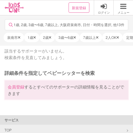
新規登録
ログイン
メニュー
1歳, 2歳, 3歳〜6歳, 7歳以上, 大阪府泉南市, 日付・時間を選択, 他13件
泉南市
1歳
2歳
3歳〜6歳
7歳以上
2人OK
定
該当するサポーターがいません。
検索条件を見直してみましょう。
詳細条件を指定してベビーシッターを検索
会員登録
するとすべてのサポーターの詳細情報を見ることがで
きます
サービス
TOP