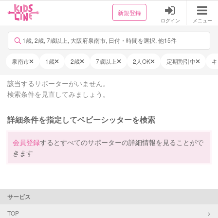
新規登録
ログイン
メニュー
1歳, 2歳, 7歳以上, 大阪府泉南市, 日付・時間を選択, 他15件
泉南市
1歳
2歳
7歳以上
2人OK
定期割引中
キ
該当するサポーターがいません。
検索条件を見直してみましょう。
詳細条件を指定してベビーシッターを検索
会員登録
するとすべてのサポーターの詳細情報を見ることがで
きます
サービス
TOP