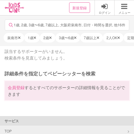
新規登録
ログイン
メニュー
1歳, 2歳, 3歳〜6歳, 7歳以上, 大阪府泉南市, 日付・時間を選択, 他16件
泉南市
1歳
2歳
3歳〜6歳
7歳以上
2人OK
定
該当するサポーターがいません。
検索条件を見直してみましょう。
詳細条件を指定してベビーシッターを検索
会員登録
するとすべてのサポーターの詳細情報を見ることがで
きます
サービス
TOP