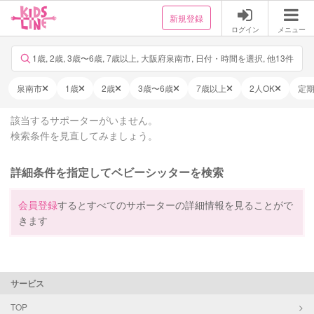
新規登録
ログイン
メニュー
1歳, 2歳, 3歳〜6歳, 7歳以上, 大阪府泉南市, 日付・時間を選択, 他13件
泉南市
1歳
2歳
3歳〜6歳
7歳以上
2人OK
定
該当するサポーターがいません。
検索条件を見直してみましょう。
詳細条件を指定してベビーシッターを検索
会員登録
するとすべてのサポーターの詳細情報を見ることがで
きます
サービス
TOP