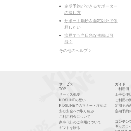
定期予約ができるサポーター
の探し方
サポート場所を自宅以外で依
頼したい
病児でも当日急な依頼は可
能？
その他のヘルプ
サービス
ガイド
TOP
ご利用例
サービス概要
上手な使
KIDSLINEの想い
ご利用の
KIDSLINEでのマナー・注意点
定期予約
安心安全への取り組み
定期予約
ご利用料金について
コンテン
家事代行のご利用について
キッズラ
ギフトを贈る