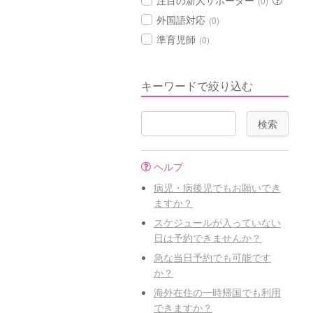
注目の新人サポーター
(0)
外国語対応
(0)
準育児師
(0)
キーワードで絞り込む
ヘルプ
病児・病後児でもお願いでき
ますか？
スケジュールが入っていない
日は予約できませんか？
急な当日予約でも可能です
か？
海外在住の一時帰国でも利用
できますか？