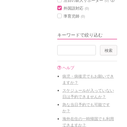
注目の新人サポーター
(0)
外国語対応
(0)
準育児師
(0)
キーワードで絞り込む
ヘルプ
病児・病後児でもお願いでき
ますか？
スケジュールが入っていない
日は予約できませんか？
急な当日予約でも可能です
か？
海外在住の一時帰国でも利用
できますか？