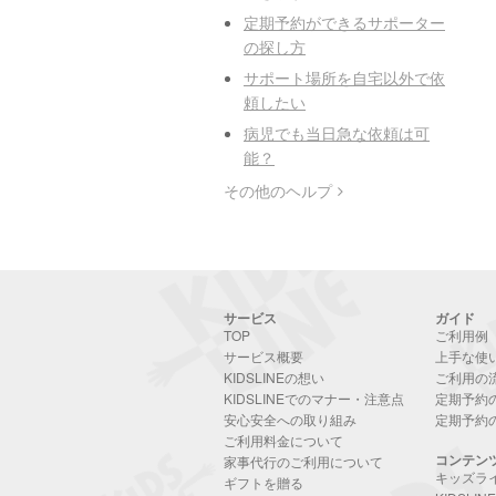
定期予約ができるサポーター
の探し方
サポート場所を自宅以外で依
頼したい
病児でも当日急な依頼は可
能？
その他のヘルプ
サービス
ガイド
TOP
ご利用例
サービス概要
上手な使
KIDSLINEの想い
ご利用の
KIDSLINEでのマナー・注意点
定期予約
安心安全への取り組み
定期予約
ご利用料金について
コンテン
家事代行のご利用について
キッズラ
ギフトを贈る