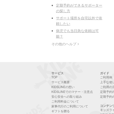
定期予約ができるサポーター
の探し方
サポート場所を自宅以外で依
頼したい
病児でも当日急な依頼は可
能？
その他のヘルプ
サービス
ガイド
TOP
ご利用例
サービス概要
上手な使
KIDSLINEの想い
ご利用の
KIDSLINEでのマナー・注意点
定期予約
安心安全への取り組み
定期予約
ご利用料金について
コンテン
家事代行のご利用について
キッズラ
ギフトを贈る