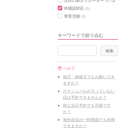
注目の新人サポーター
(0)
外国語対応
(0)
準育児師
(0)
キーワードで絞り込む
ヘルプ
病児・病後児でもお願いでき
ますか？
スケジュールが入っていない
日は予約できませんか？
急な当日予約でも可能です
か？
海外在住の一時帰国でも利用
できますか？