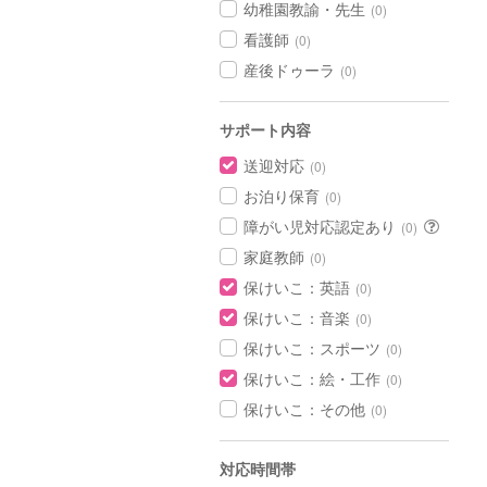
幼稚園教諭・先生
(0)
看護師
(0)
産後ドゥーラ
(0)
サポート内容
送迎対応
(0)
お泊り保育
(0)
障がい児対応認定あり
(0)
家庭教師
(0)
保けいこ：英語
(0)
保けいこ：音楽
(0)
保けいこ：スポーツ
(0)
保けいこ：絵・工作
(0)
保けいこ：その他
(0)
対応時間帯