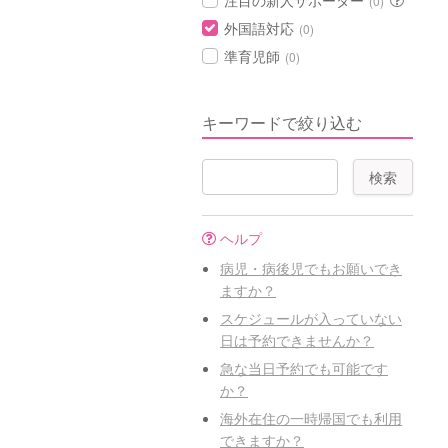
注目の新人サポーター
(0)
外国語対応
(0)
準育児師
(0)
キーワードで絞り込む
ヘルプ
病児・病後児でもお願いでき
ますか？
スケジュールが入っていない
日は予約できませんか？
急な当日予約でも可能です
か？
海外在住の一時帰国でも利用
できますか？