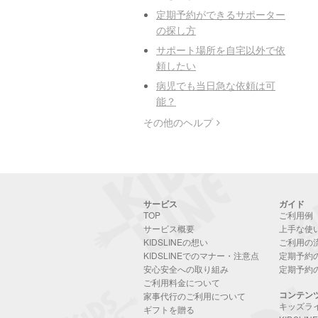
定期予約ができるサポーター
の探し方
サポート場所を自宅以外で依
頼したい
病児でも当日急な依頼は可
能？
その他のヘルプ
サービス
ガイド
TOP
ご利用例
サービス概要
上手な使
KIDSLINEの想い
ご利用の
KIDSLINEでのマナー・注意点
定期予約
安心安全への取り組み
定期予約
ご利用料金について
コンテン
家事代行のご利用について
キッズラ
ギフトを贈る