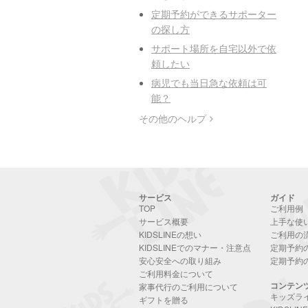
定期予約ができるサポーター
の探し方
サポート場所を自宅以外で依
頼したい
病児でも当日急な依頼は可
能？
その他のヘルプ
サービス
ガイド
TOP
ご利用例
サービス概要
上手な使
KIDSLINEの想い
ご利用の
KIDSLINEでのマナー・注意点
定期予約
安心安全への取り組み
定期予約
ご利用料金について
コンテン
家事代行のご利用について
キッズラ
ギフトを贈る