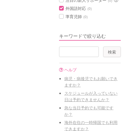
注目の新人サポーター
(0)
外国語対応
(0)
準育児師
(0)
キーワードで絞り込む
ヘルプ
病児・病後児でもお願いでき
ますか？
スケジュールが入っていない
日は予約できませんか？
急な当日予約でも可能です
か？
海外在住の一時帰国でも利用
できますか？