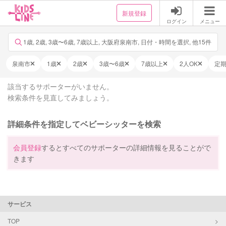
新規登録
ログイン
メニュー
1歳, 2歳, 3歳〜6歳, 7歳以上, 大阪府泉南市, 日付・時間を選択, 他15件
泉南市
1歳
2歳
3歳〜6歳
7歳以上
2人OK
定
該当するサポーターがいません。
検索条件を見直してみましょう。
詳細条件を指定してベビーシッターを検索
会員登録
するとすべてのサポーターの詳細情報を見ることがで
きます
サービス
TOP