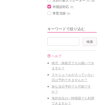
注目の新人サポーター
(0)
外国語対応
(0)
準育児師
(0)
キーワードで絞り込む
ヘルプ
病児・病後児でもお願いでき
ますか？
スケジュールが入っていない
日は予約できませんか？
急な当日予約でも可能です
か？
海外在住の一時帰国でも利用
できますか？