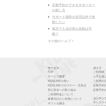
定期予約ができるサポーター
の探し方
サポート場所を自宅以外で依
頼したい
病児でも当日急な依頼は可
能？
その他のヘルプ
サービス
ガイド
TOP
ご利用例
サービス概要
上手な使
KIDSLINEの想い
ご利用の
KIDSLINEでのマナー・注意点
定期予約
安心安全への取り組み
定期予約
ご利用料金について
コンテン
家事代行のご利用について
キッズラ
ギフトを贈る