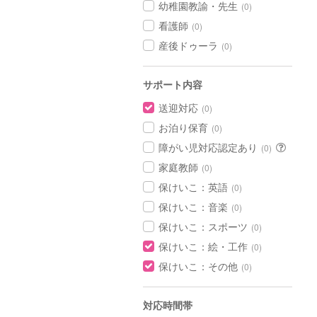
幼稚園教諭・先生
(0)
看護師
(0)
産後ドゥーラ
(0)
サポート内容
送迎対応
(0)
お泊り保育
(0)
障がい児対応認定あり
(0)
家庭教師
(0)
保けいこ：英語
(0)
保けいこ：音楽
(0)
保けいこ：スポーツ
(0)
保けいこ：絵・工作
(0)
保けいこ：その他
(0)
対応時間帯