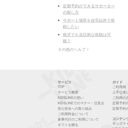
定期予約ができるサポーター
の探し方
サポート場所を自宅以外で依
頼したい
病児でも当日急な依頼は可
能？
その他のヘルプ
サービス
ガイド
TOP
ご利用例
サービス概要
上手な使
KIDSLINEの想い
ご利用の
KIDSLINEでのマナー・注意点
定期予約
安心安全への取り組み
定期予約
ご利用料金について
コンテン
家事代行のご利用について
キッズラ
ギフトを贈る