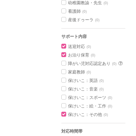
幼稚園教諭・先生
(0)
看護師
(0)
産後ドゥーラ
(0)
サポート内容
送迎対応
(0)
お泊り保育
(0)
障がい児対応認定あり
(0)
家庭教師
(0)
保けいこ：英語
(0)
保けいこ：音楽
(0)
保けいこ：スポーツ
(0)
保けいこ：絵・工作
(0)
保けいこ：その他
(0)
対応時間帯