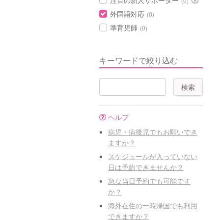
注目の新人サポーター
(0)
外国語対応
(0)
準育児師
(0)
キーワードで絞り込む
ヘルプ
病児・病後児でもお願いでき
ますか？
スケジュールが入っていない
日は予約できませんか？
急な当日予約でも可能です
か？
海外在住の一時帰国でも利用
できますか？