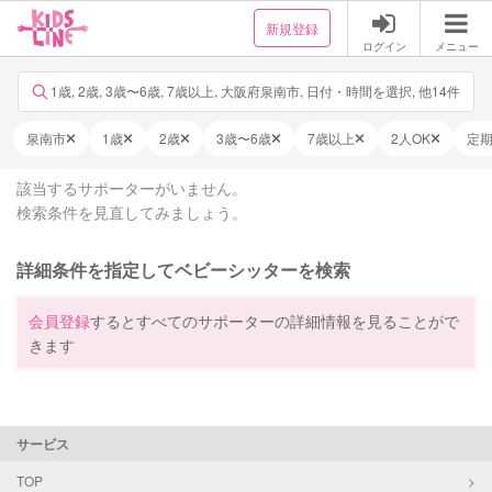
新規登録
ログイン
メニュー
1歳, 2歳, 3歳〜6歳, 7歳以上, 大阪府泉南市, 日付・時間を選択, 他14件
泉南市
1歳
2歳
3歳〜6歳
7歳以上
2人OK
定
該当するサポーターがいません。
検索条件を見直してみましょう。
詳細条件を指定してベビーシッターを検索
会員登録
するとすべてのサポーターの詳細情報を見ることがで
きます
サービス
TOP