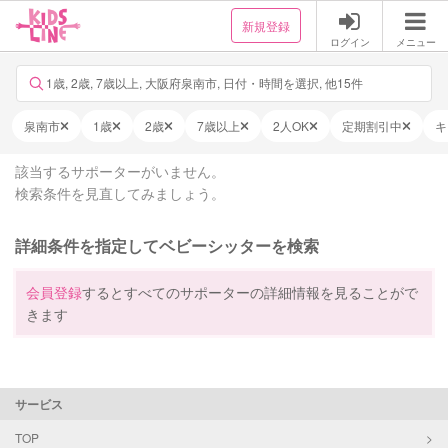
新規登録
ログイン
メニュー
1歳, 2歳, 7歳以上, 大阪府泉南市, 日付・時間を選択, 他15件
泉南市
1歳
2歳
7歳以上
2人OK
定期割引中
キ
該当するサポーターがいません。
検索条件を見直してみましょう。
詳細条件を指定してベビーシッターを検索
会員登録
するとすべてのサポーターの詳細情報を見ることがで
きます
サービス
TOP