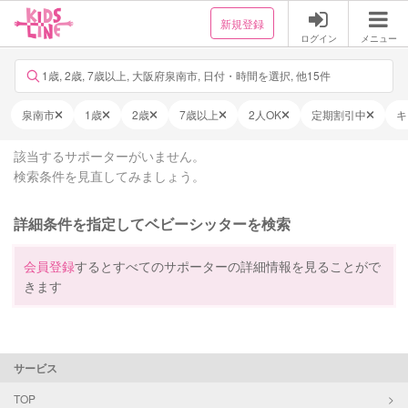
新規登録
ログイン
メニュー
1歳, 2歳, 7歳以上, 大阪府泉南市, 日付・時間を選択, 他15件
泉南市
1歳
2歳
7歳以上
2人OK
定期割引中
キ
該当するサポーターがいません。
検索条件を見直してみましょう。
詳細条件を指定してベビーシッターを検索
会員登録
するとすべてのサポーターの詳細情報を見ることがで
きます
サービス
TOP