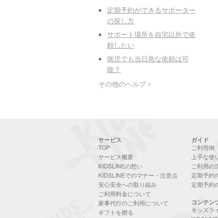
定期予約ができるサポーター
の探し方
サポート場所を自宅以外で依
頼したい
病児でも当日急な依頼は可
能？
その他のヘルプ
サービス
ガイド
TOP
ご利用例
サービス概要
上手な使
KIDSLINEの想い
ご利用の
KIDSLINEでのマナー・注意点
定期予約
安心安全への取り組み
定期予約
ご利用料金について
コンテン
家事代行のご利用について
キッズラ
ギフトを贈る