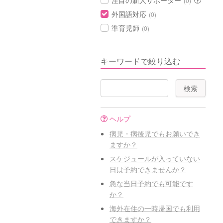
注目の新人サポーター
(0)
外国語対応
(0)
準育児師
(0)
キーワードで絞り込む
ヘルプ
病児・病後児でもお願いでき
ますか？
スケジュールが入っていない
日は予約できませんか？
急な当日予約でも可能です
か？
海外在住の一時帰国でも利用
できますか？