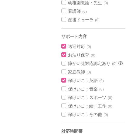
幼稚園教諭・先生
(0)
看護師
(0)
産後ドゥーラ
(0)
サポート内容
送迎対応
(0)
お泊り保育
(0)
障がい児対応認定あり
(0)
家庭教師
(0)
保けいこ：英語
(0)
保けいこ：音楽
(0)
保けいこ：スポーツ
(0)
保けいこ：絵・工作
(0)
保けいこ：その他
(0)
対応時間帯