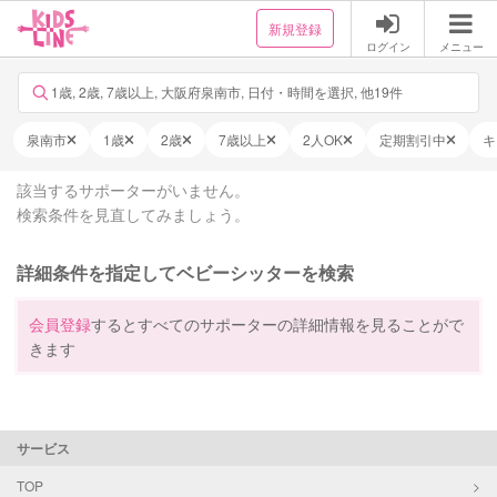
新規登録
ログイン
メニュー
1歳, 2歳, 7歳以上, 大阪府泉南市, 日付・時間を選択, 他19件
泉南市
1歳
2歳
7歳以上
2人OK
定期割引中
キ
該当するサポーターがいません。
検索条件を見直してみましょう。
詳細条件を指定してベビーシッターを検索
会員登録
するとすべてのサポーターの詳細情報を見ることがで
きます
サービス
TOP