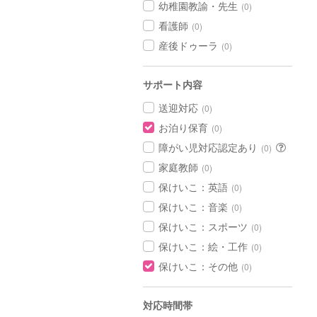
幼稚園教諭・先生
(0)
看護師
(0)
産後ドゥーラ
(0)
サポート内容
送迎対応
(0)
お泊り保育
(0)
障がい児対応認定あり
(0)
家庭教師
(0)
保けいこ：英語
(0)
保けいこ：音楽
(0)
保けいこ：スポーツ
(0)
保けいこ：絵・工作
(0)
保けいこ：その他
(0)
対応時間帯