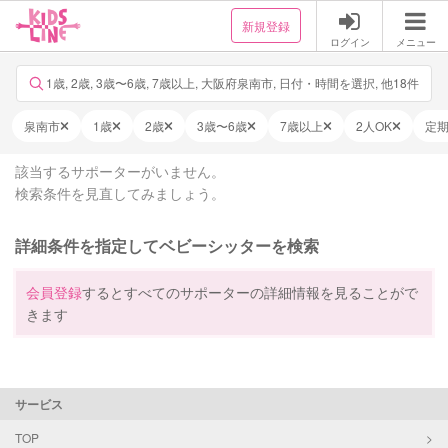
新規登録
ログイン
メニュー
1歳, 2歳, 3歳〜6歳, 7歳以上, 大阪府泉南市, 日付・時間を選択, 他18件
泉南市
1歳
2歳
3歳〜6歳
7歳以上
2人OK
定
該当するサポーターがいません。
検索条件を見直してみましょう。
詳細条件を指定してベビーシッターを検索
会員登録
するとすべてのサポーターの詳細情報を見ることがで
きます
サービス
TOP