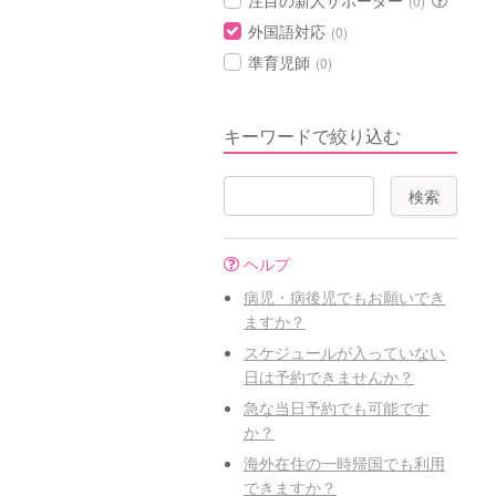
注目の新人サポーター
(0)
外国語対応
(0)
準育児師
(0)
キーワードで絞り込む
ヘルプ
病児・病後児でもお願いでき
ますか？
スケジュールが入っていない
日は予約できませんか？
急な当日予約でも可能です
か？
海外在住の一時帰国でも利用
できますか？