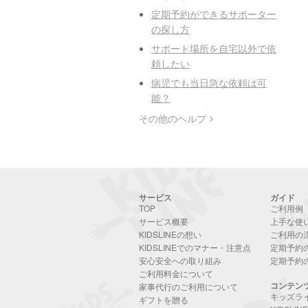
定期予約ができるサポーター
の探し方
サポート場所を自宅以外で依
頼したい
病児でも当日急な依頼は可
能？
その他のヘルプ
サービス
ガイド
TOP
ご利用例
サービス概要
上手な使
KIDSLINEの想い
ご利用の
KIDSLINEでのマナー・注意点
定期予約
安心安全への取り組み
定期予約
ご利用料金について
コンテン
家事代行のご利用について
キッズラ
ギフトを贈る