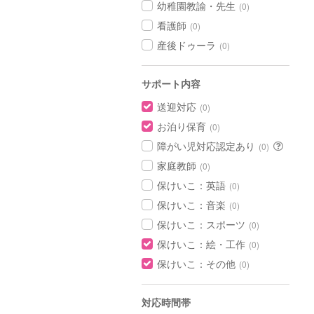
幼稚園教諭・先生
(0)
看護師
(0)
産後ドゥーラ
(0)
サポート内容
送迎対応
(0)
お泊り保育
(0)
障がい児対応認定あり
(0)
家庭教師
(0)
保けいこ：英語
(0)
保けいこ：音楽
(0)
保けいこ：スポーツ
(0)
保けいこ：絵・工作
(0)
保けいこ：その他
(0)
対応時間帯